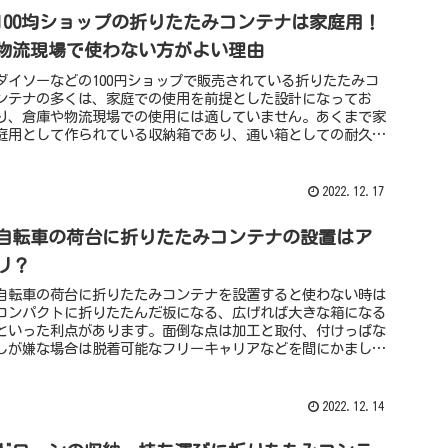
100均ショップの折りたたみコンテナは家庭用！
物流現場で使わない方がよい理由
ダイソーなどの100円ショップで販売されている折りたたみコ
ンテナの多くは、家庭での使用を前提とした設計になってお
り、倉庫や物流現場での使用には適していません。あくまで家
庭用として作られている収納箱であり、通い箱としての耐久性
も考えられておらず、耐圧荷重も低いのでスタッキング（段積
み）数も3段までといった商品が主流になっています。
2022.12.17
自転車の荷台に折りたたみコンテナの設置はア
リ？
自転車の荷台に折りたたみコンテナを設置すると使わない時は
コンパクトに折りたたんだ板になる、広げれば大きな箱になる
といった利点があります。面倒な点は加工と取付、付けっぱな
しが嫌な場合は脱着可能なフリーキャリアなどを間にかまして
折りたたみコンテナを脱着可能にする方法もあります。自転車
のパーツで有名なOGKからはワンタッチで取り外せるフリーキ
ャリアのベース台やアダプターが発売されており、これらを組
2022.12.14
み合わせることでも自転車の荷台へ取り付けるBOXのバリエー
ションを増やすことができます。