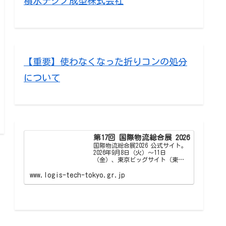
積水テクノ成型株式会社
【重要】使わなくなった折りコンの処分
について
第17回 国際物流総合展 2026
国際物流総合展2026 公式サイト。
2026年9月8日（火）～11日
（金）、東京ビッグサイト（東京
国際展示場）東1～3、7・8ホー
ル、西1〜4ホールで開催。今回は
www.logis-tech-tokyo.gr.jp
「国際物流総合展2026」として、
物流・ロジスティクスの先進情報
が収集できる専…