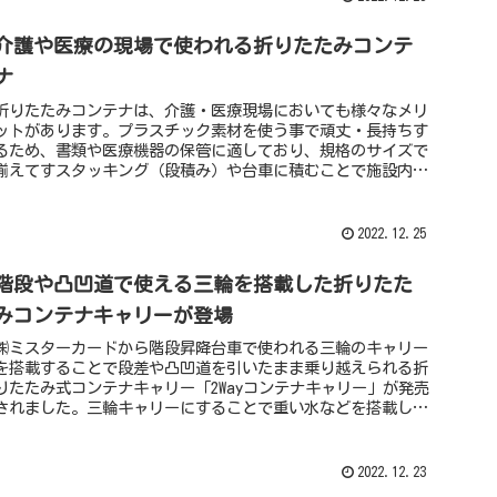
介護や医療の現場で使われる折りたたみコンテ
ナ
折りたたみコンテナは、介護・医療現場においても様々なメリ
ットがあります。プラスチック素材を使う事で頑丈・長持ちす
るため、書類や医療機器の保管に適しており、規格のサイズで
揃えてすスタッキング（段積み）や台車に積むことで施設内の
移動が容易になります。
2022.12.25
階段や凸凹道で使える三輪を搭載した折りたた
みコンテナキャリーが登場
㈱ミスターカードから階段昇降台車で使われる三輪のキャリー
を搭載することで段差や凸凹道を引いたまま乗り越えられる折
りたたみ式コンテナキャリー「2Wayコンテナキャリー」が発売
されました。三輪キャリーにすることで重い水などを搭載した
状態でも凸凹道を楽に運搬できる画期的な折りたたみコンテナ
キャリー！
2022.12.23