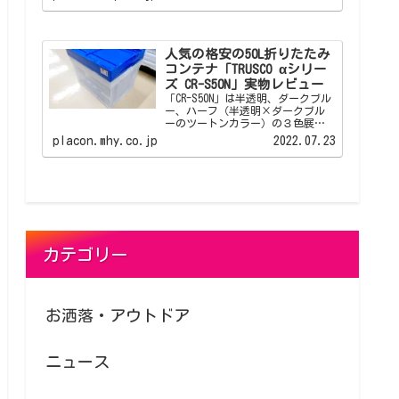
ビューです。 アイリスオーヤマ
OC-52Lは人から見られる店舗やオ
フィスといった場所でも倉庫っぽ
くならない折りたたみコンテナで
す。
人気の格安の50L折りたたみ
コンテナ「TRUSCO αシリー
ズ CR-S50N」実物レビュー
「CR-S50N」は半透明、ダークブル
ー、ハーフ（半透明×ダークブル
ーのツートンカラー）の３色展
開、ネット通販の安いところでは
placon.mhy.co.jp
2022.07.23
1500円以下から出品されている人
気の折りたたみコンテナです。 そ
れなりの数の折りたたみコンテナ
を揃えたい、頑丈で長く使えるも
のが欲しい、でも予算が...といっ
た方にオススメできるベーシック
な折りたたみコンテナです。
カテゴリー
お洒落・アウトドア
ニュース