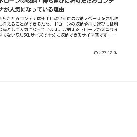
ドローンの収納・持ち運びに折りたたみコンテ
ナが人気になっている理由
折りたたみコンテナは使用しない時には収納スペースを最小限
に抑えることができるため、ドローンの収納や持ち運びに便利
な箱として人気になっています。収納するドローンが大型サイ
ズでない限り50Lサイズで十分に収納できるサイズ感です。例
えばDJIのMavic3ならプロペラを除く外形寸法が折り畳み時が
221×96.3×90.3mm、展開時が347.5×283×107.7mｍ、一般的
な50Lサイズの折りたたみコンテナに収納可能です。
2022.12.07