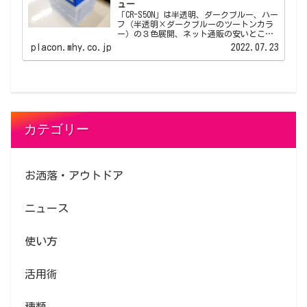
ュー
「CR-S50N」は半透明、ダークブルー、ハー
フ（半透明×ダークブルーのツートンカラ
ー）の３色展開、ネット通販の安いところ
では1500円以下から出品されている人気の
placon.mhy.co.jp
2022.07.23
折りたたみコンテナです。 それなりの数の
折りたたみコンテナを揃えたい、頑丈で長
く使えるものが欲しい、でも予算が...とい
った方にオススメできるベーシックな折り
たたみコンテナです。
カテゴリー
お洒落・アウトドア
ニュース
使い方
活用術
種類