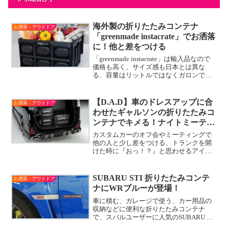
海外製の折りたたみコンテナ
お洒落・アウトドア
「greenmade instacrate」でお洒落
に！他と差をつける
「greenmade instacrate」は輸入品なので
価格も高く、サイズ感も日本とは異な
る、容量はリットルではなくガロンで表
記されている折りたたみコンテナです。
アメリカでがメジャーな存在ですが、日
本の業務用感がある折りたたみコンテナ
【D.A.D】車のドレスアップに合
お洒落・アウトドア
とは違いカラフルでPOPなデザインが特
わせたギャルソンの折りたたみコ
徴です。
ンテナでキメる！ナイトミーティ
ングでの活用法など
カスタムカーのオフ会やミーティングで
他の人と少し差をつける、トランクを開
けた時に『おっ！？』と思わせるアイテ
ムとしてカー用品で「派手」「いかつ
い」系として人気のD.A.Dの折りたたみコ
ンテナを積んでおくと一目置かれるイン
SUBARU STI 折りたたみコンテ
お洒落・アウトドア
テリアに！
ナにWRブルーが登場！
車に積む、ガレージで使う、カー用品の
収納などに便利な折りたたみコンテナ
で、スバルユーザーに人気のSUBARU STI
折りたたみコンテナに「WRブルー」が追