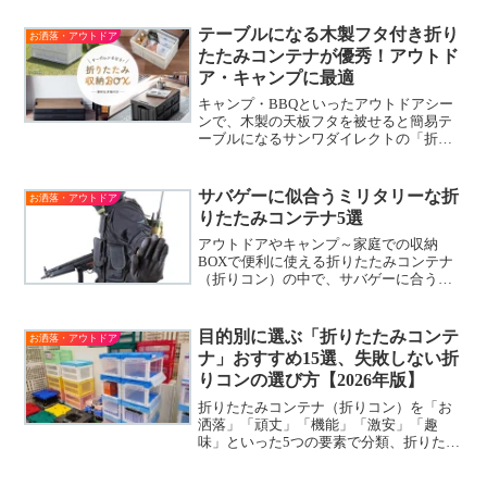
加ラインアップされました。サイズは50L
と20Lの２種類
テーブルになる木製フタ付き折り
お洒落・アウトドア
たたみコンテナが優秀！アウトド
ア・キャンプに最適
キャンプ・BBQといったアウトドアシー
ンで、木製の天板フタを被せると簡易テ
ーブルになるサンワダイレクトの「折り
たたみ コンテナ フタ付き 木製蓋付き テ
ーブル」が売れ筋の人気商品です。アウ
トドアシーンで使い勝手がよいサイズは
サバゲーに似合うミリタリーな折
お洒落・アウトドア
55Lタイプがオススメです。
りたたみコンテナ5選
アウトドアやキャンプ～家庭での収納
BOXで便利に使える折りたたみコンテナ
（折りコン）の中で、サバゲーに合うミ
リタリー系の折りたたみコンテナを紹
介。折りたたみコンテナは耐久性に優れ
たプラスチック製の箱なのでサバゲーの
目的別に選ぶ「折りたたみコンテ
お洒落・アウトドア
装備品や予備パーツなどの収納・保管・
ナ」おすすめ15選、失敗しない折
運搬に便利なアイテム！
りコンの選び方【2026年版】
折りたたみコンテナ（折りコン）を「お
洒落」「頑丈」「機能」「激安」「趣
味」といった5つの要素で分類、折りたた
みコンテナ専門サイトの観点から折りコ
ン市場で流通しているオススメ品を紹介