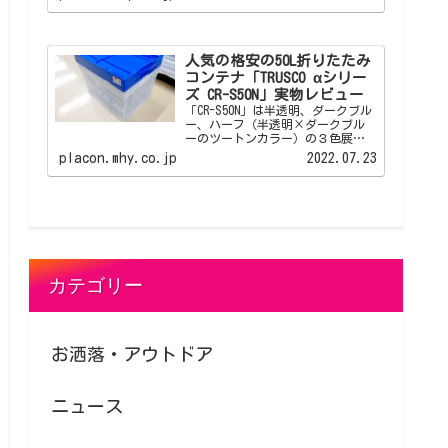
ビューです。 アイリスオーヤマ
OC-52Lは人から見られる店舗やオ
フィスといった場所でも倉庫っぽ
くならない折りたたみコンテナで
す。
人気の格安の50L折りたたみ
コンテナ「TRUSCO αシリー
ズ CR-S50N」実物レビュー
「CR-S50N」は半透明、ダークブル
ー、ハーフ（半透明×ダークブル
ーのツートンカラー）の３色展
開、ネット通販の安いところでは
placon.mhy.co.jp
2022.07.23
1500円以下から出品されている人
気の折りたたみコンテナです。 そ
れなりの数の折りたたみコンテナ
を揃えたい、頑丈で長く使えるも
のが欲しい、でも予算が...といっ
た方にオススメできるベーシック
な折りたたみコンテナです。
カテゴリー
お洒落・アウトドア
ニュース