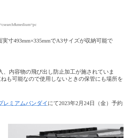
e=csearch&medium=pc
実寸493mm×335mmでA3サイズが収納可能で
入、内容物の飛び出し防止加工が施されていま
重ねも可能なので使用しないときの保管にも場所を
プレミアムバンダイ
にて2023年2月24日（金）予約