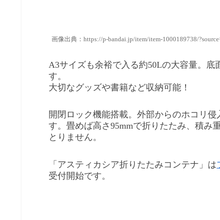
画像出典：https://p-bandai.jp/item/item-1000189738/?sourc
A3サイズも余裕で入る約50Lの大容量。底面
す。
大切なグッズや書籍など収納可能！
開閉ロック機能搭載。外部からのホコリ侵
す。畳めば高さ95mmで折りたたみ、積み
とりません。
「アスティカシア折りたたみコンテナ」は
受付開始です。