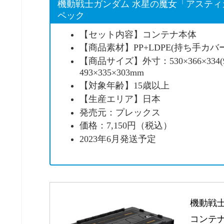
機動戦士ガンダム 水星の魔女「アステ
ペック
【セット内容】コンテナ本体
【商品素材】PP+LDPE(持ち手カバ
【商品サイズ】外寸：530×366×334(9
493×335×303mm
【対象年齢】15歳以上
【生産エリア】日本
発売元：プレックス
価格：7,150円（税込）
2023年6月発送予定
機動戦士
コンテナ