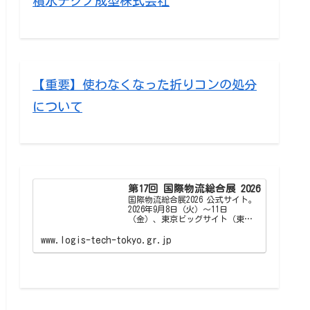
積水テクノ成型株式会社
【重要】使わなくなった折りコンの処分
について
第17回 国際物流総合展 2026
国際物流総合展2026 公式サイト。
2026年9月8日（火）～11日
（金）、東京ビッグサイト（東京
国際展示場）東1～3、7・8ホー
ル、西1〜4ホールで開催。今回は
www.logis-tech-tokyo.gr.jp
「国際物流総合展2026」として、
物流・ロジスティクスの先進情報
が収集できる専…