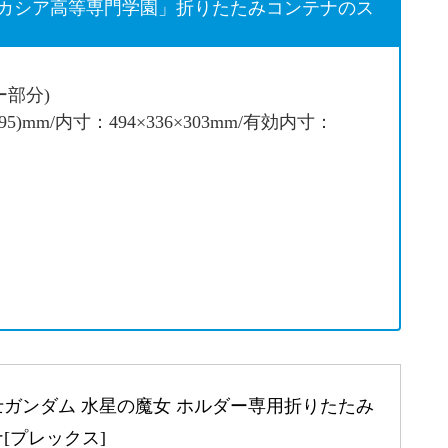
ィカシア高等専門学園」折りたたみコンテナのス
ー部分)
5)mm/内寸：494×336×303mm/有効内寸：
ガンダム 水星の魔女 ホルダー専用折りたたみ
[プレックス]