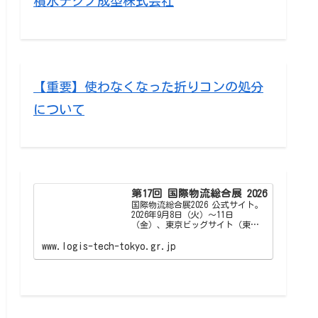
積水テクノ成型株式会社
【重要】使わなくなった折りコンの処分
について
第17回 国際物流総合展 2026
国際物流総合展2026 公式サイト。
2026年9月8日（火）～11日
（金）、東京ビッグサイト（東京
国際展示場）東1～3、7・8ホー
ル、西1〜4ホールで開催。今回は
www.logis-tech-tokyo.gr.jp
「国際物流総合展2026」として、
物流・ロジスティクスの先進情報
が収集できる専…