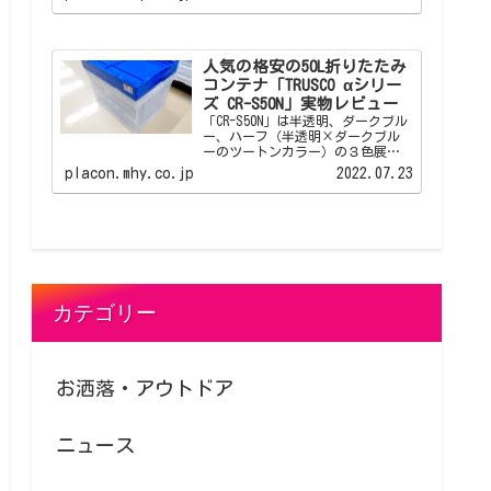
ビューです。 アイリスオーヤマ
OC-52Lは人から見られる店舗やオ
フィスといった場所でも倉庫っぽ
くならない折りたたみコンテナで
す。
人気の格安の50L折りたたみ
コンテナ「TRUSCO αシリー
ズ CR-S50N」実物レビュー
「CR-S50N」は半透明、ダークブル
ー、ハーフ（半透明×ダークブル
ーのツートンカラー）の３色展
開、ネット通販の安いところでは
placon.mhy.co.jp
2022.07.23
1500円以下から出品されている人
気の折りたたみコンテナです。 そ
れなりの数の折りたたみコンテナ
を揃えたい、頑丈で長く使えるも
のが欲しい、でも予算が...といっ
た方にオススメできるベーシック
な折りたたみコンテナです。
カテゴリー
お洒落・アウトドア
ニュース