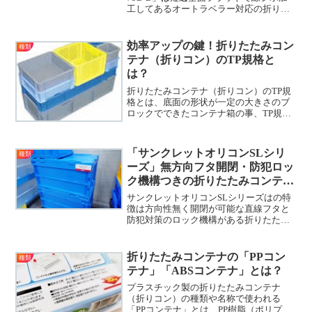
工してあるオートラベラー対応の折りた
たみコンテナです。これにより、例えば
ダンボールとの兼用ラインでラベルの自
動貼り付けが可能になる、折りたたみコ
効率アップの鍵！折りたたみコン
種類
ンテナの中身が見える状態でシールが貼
テナ（折りコン）のTP規格と
れる折りコン業界注目の製品！
は？
折りたたみコンテナ（折りコン）のTP規
格とは、底面の形状が一定の大きさのブ
ロックでできたコンテナ箱の事、TP規格
のコンテナの特徴はサイズがバラバラで
も段積み（スタック）できるように、物
流管理を総合的に考えられてた規格で作
「サンクレットオリコンSLシリ
種類
られています。
ーズ」無方向フタ開閉・防犯ロッ
ク機構つきの折りたたみコンテナ
の魅力に迫る！
サンクレットオリコンSLシリーズはの特
徴は方向性無く開閉が可能な直線フタと
防犯対策のロック機構がある折りたたみ
コンテナです。内側からのスライドロッ
ク機構により、隙間から開けられてしま
う防犯対策と不本意な折りたたみを防止
折りたたみコンテナの「PPコン
種類
する機構も備えています。「サンクレッ
テナ」「ABSコンテナ」とは？
トオリコンSL」シリーズは物流現場のプ
ロも納得の素晴らしい折りたたみコンテ
プラスチック製の折りたたみコンテナ
ナ！
（折りコン）の種類や名称で使われる
「PPコンテナ」とは、PP樹脂（ポリプロ