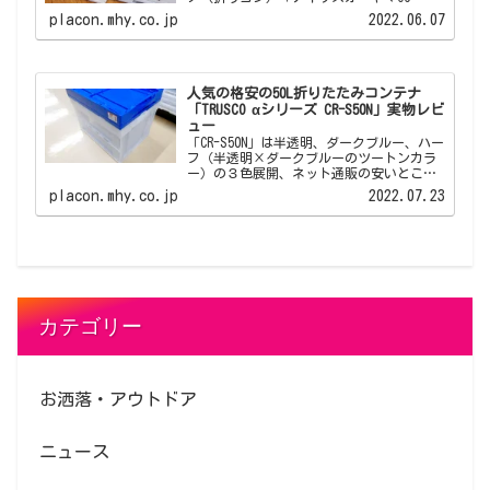
52L」のレビューです。 アイリスオーヤマ
placon.mhy.co.jp
2022.06.07
OC-52Lは人から見られる店舗やオフィスと
いった場所でも倉庫っぽくならない折りた
たみコンテナです。
人気の格安の50L折りたたみコンテナ
「TRUSCO αシリーズ CR-S50N」実物レビ
ュー
「CR-S50N」は半透明、ダークブルー、ハー
フ（半透明×ダークブルーのツートンカラ
ー）の３色展開、ネット通販の安いところ
では1500円以下から出品されている人気の
placon.mhy.co.jp
2022.07.23
折りたたみコンテナです。 それなりの数の
折りたたみコンテナを揃えたい、頑丈で長
く使えるものが欲しい、でも予算が...とい
った方にオススメできるベーシックな折り
たたみコンテナです。
カテゴリー
お洒落・アウトドア
ニュース