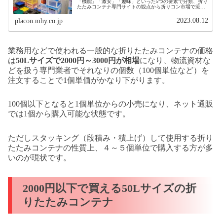
「機能」「激安」「趣味」といった5つの要素で分類、折り
たたみコンテナ専門サイトの観点から折りコン市場で流通
しているオススメ品を紹介しています。 折りたたみコンテ
ナ購入で失敗しない選び方の参考にどうぞ！
2023.08.12
placon.mhy.co.jp
業務用などで使われる一般的な折りたたみコンテナの価格
は
50Lサイズで2000円～3000円が相場
になり、物流資材な
どを扱う専門業者でそれなりの個数（100個単位など）を
注文することで1個単価がかなり下がります。
100個以下となると1個単位からの小売になり、ネット通販
では1個から購入可能な状態です。
ただしスタッキング（段積み・積上げ）して使用する折り
たたみコンテナの性質上、４～５個単位で購入する方が多
いのが現状です。
2000円以下で買える50Lサイズの折
りたたみコンテナ