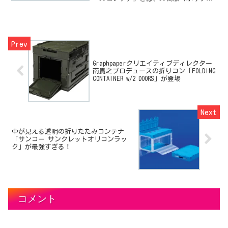
ピレン）を材質にしたコンテナのことで
す。PP樹脂とは炭素と水素で出来る樹
脂、引っ張り強さ、ストレスクラッキン
グ性、透明性などの点において優れた樹
脂で軽量、絶縁性にも優れており、折り
たたみコンテナにピッタリな素材です。
Graphpaperクリエイティブディレクター
南貴之プロデュースの折りコン「FOLDING
CONTAINER w/2 DOORS」が登場
中が見える透明の折りたたみコンテナ
「サンコー サンクレットオリコンラッ
ク」が最強すぎる！
コメント