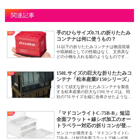
関連記事
手のひらサイズ0.7Lの折りたたみ
種類
コンテナは何に使うもの？
1L以下の折りたたみコンテナは物流現場
や収納箱としての性能はなく、文房具な
どの小物を入れる箱のようなものです。
それでも1L以下のサイズがある理由は趣
味性が強く、50Lや20Lサイズの折りたた
みコンテナと同じデザインのものを揃え
150Lサイズの巨大な折りたたみコ
種類
る、魅せるアイテムとしてコレクション
ンテナ「松本産業F150シリーズ」
要素が高いものです。
安くて頑丈な折りたたみコンテナを製造
する松本産業の巨大な150Lサイズは、同
社の75Lサイズを縦に合体させたような構
造になっています。高さ60cm以上の物を
安全に運搬・収納するのにオススメで
す。
「マドコンライトC-75B-B」短辺
種類
全面フラット＋線シボ加工のオー
トラベラー対応の折りコンが登
場！
サンコーが発売する「マドコンライトC-
75B-B」は短辺全面フラットで線シボ加