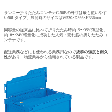
サンコー折りたたみコンテナC-50Bの外寸は最も使いやす
い50Lタイプ、展開時のサイズはW530×D366×H336mm
同容量の従来品に比べて折りたたみ時約15〜35%薄型化、
約18〜24%軽量化に成功した人気・売れ筋の折りたたみコ
ンテナです。
配送業務などにも使われる業務用なので
抜群の強度と耐久
性
があり、物流業界から信頼されている製品です。